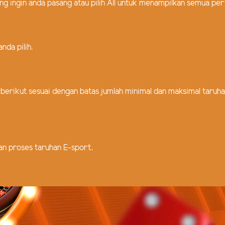
ang ingin anda pasang atau pilih All untuk menampilkan semua per
anda pilih.
 berikut sesuai dengan batas jumlah minimal dan maksimal taruha
an proses taruhan E-sport.